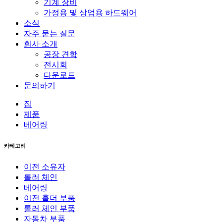
기계 장비
가정용 및 상업용 하드웨어
소식
자주 묻는 질문
회사 소개
공장 견학
전시회
다운로드
문의하기
집
제품
베어링
카테고리
이전 소유자
롤러 체인
베어링
이전 홀더 부품
롤러 체인 부품
자동차 부품